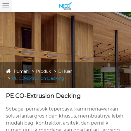
Rumah
Produk
Di luar
PE CO-Extrusion Decking
PE CO-Extrusion Decking
Sebagai pemasok tepercaya, kami menawarkan
solusi lantai grosir dan khusus, membuatnya lebih
mudah bagi kontraktor, arsitek, dan pemilik
rumah untuk mendapatkan opsi lantai luar yang