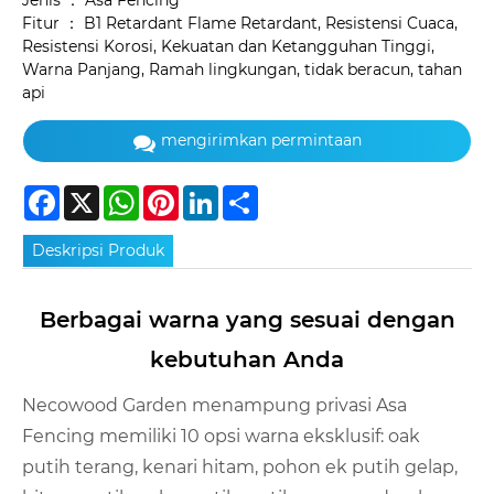
Jenis ： Asa Fencing
Fitur ： B1 Retardant Flame Retardant, Resistensi Cuaca,
Resistensi Korosi, Kekuatan dan Ketangguhan Tinggi,
Warna Panjang, Ramah lingkungan, tidak beracun, tahan
api
mengirimkan permintaan
Facebook
X
WhatsApp
Pinterest
LinkedIn
Share
Deskripsi Produk
Berbagai warna yang sesuai dengan
kebutuhan Anda
Necowood Garden menampung privasi Asa
Fencing memiliki 10 opsi warna eksklusif: oak
putih terang, kenari hitam, pohon ek putih gelap,