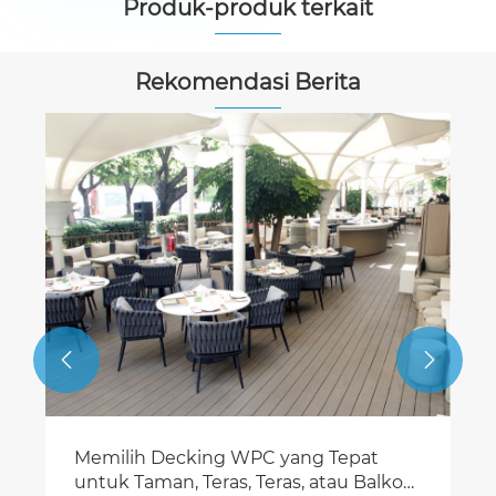
Produk-produk terkait


Rekomendasi Berita


NECOWOOD Memperluas Penawaran
Internasional: Lantai SPC, Vinyl, dan