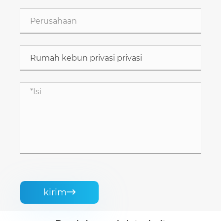
kirim
