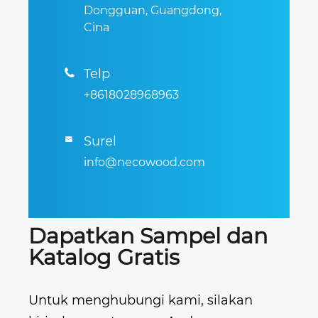
Dongguan, Guangdong,
Cina
Telp

+8618028968963
Surel

info@necowood.com
Dapatkan Sampel dan
Katalog Gratis
Untuk menghubungi kami, silakan