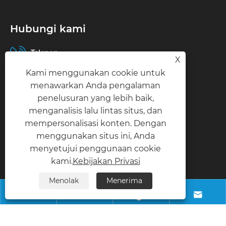
Hubungi kami
Telepon
X
+8618028968963
Kami menggunakan cookie untuk
menawarkan Anda pengalaman
Surel
penelusuran yang lebih baik,
info@necowood.com
menganalisis lalu lintas situs, dan
mempersonalisasi konten. Dengan
Alamat
menggunakan situs ini, Anda
Taman Industri Nantongbang, No.80, Jalan
menyetujui penggunaan cookie
Fumin, Desa Yuanshanbei, Kota Changping,
kami.
Kebijakan Privasi
Kota Dongguan, Guangdong, Cina
Menolak
Menerima




Hak Cipta © 2025 Dongguan Linhong Bahan Dekorasi Bangunan 