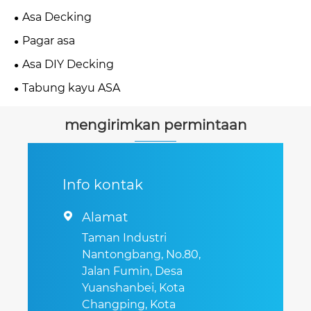
Asa Decking
Pagar asa
Asa DIY Decking
Tabung kayu ASA
mengirimkan permintaan
Info kontak
Alamat

Taman Industri
Nantongbang, No.80,
Jalan Fumin, Desa
Yuanshanbei, Kota
Changping, Kota