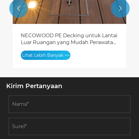


Panel Dinding WPC untuk Kantor
Sehat: VOC Rendah & Performa
Akustik Mengemudi BAIK/LEED v5
Lihat Lebih Banyak >>
Kirim Pertanyaan