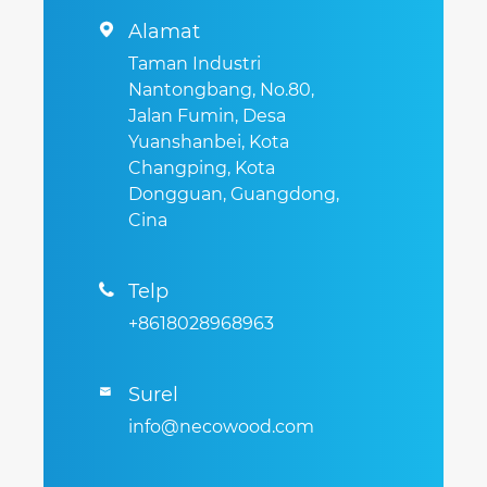
Alamat

Taman Industri
Nantongbang, No.80,
Jalan Fumin, Desa
Yuanshanbei, Kota
Changping, Kota
Dongguan, Guangdong,
Cina
Telp

+8618028968963
Surel

info@necowood.com