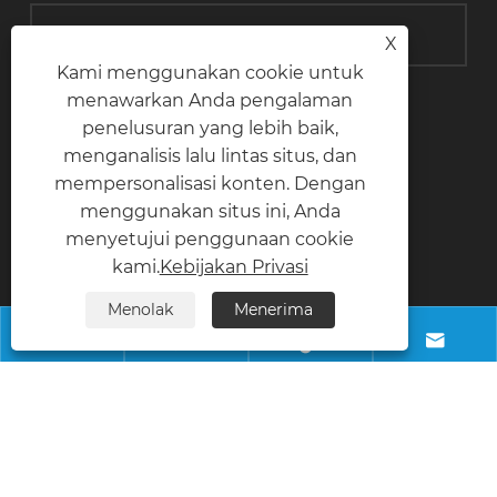
X
Kami menggunakan cookie untuk
menawarkan Anda pengalaman
kirim
penelusuran yang lebih baik,
menganalisis lalu lintas situs, dan
mempersonalisasi konten. Dengan
menggunakan situs ini, Anda
Hubungi kami
menyetujui penggunaan cookie
kami.
Kebijakan Privasi
Telepon
Menolak
Menerima
+8618028968963




Surel
info@necowood.com
Alamat
Taman Industri Nantongbang, No.80, Jalan