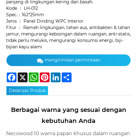
panjang di lingkungan kering dan basah.
Kode ： LH-012
Spec.：162*25mm
Jenis ： Panel Dinding WPC Interior
Fitur ： Ramah lingkungan, tahan aus, antibakteri & tahan
jamur, mengurangi kebisingan dalam ruangan, anti-statis,
tidak perlu melukis, mengurangi konsumsi energi, biji-
bijian kayu alami
mengirimkan permintaan
Facebook
X
WhatsApp
Pinterest
LinkedIn
Share
Deskripsi Produk
Berbagai warna yang sesuai dengan
kebutuhan Anda
Necowood 10 warna papan khusus dalam ruangan