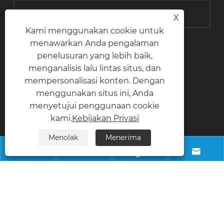
X
Kami menggunakan cookie untuk
menawarkan Anda pengalaman
kirim
penelusuran yang lebih baik,
menganalisis lalu lintas situs, dan
mempersonalisasi konten. Dengan
menggunakan situs ini, Anda
Hubungi kami
menyetujui penggunaan cookie
kami.
Kebijakan Privasi
Telepon
Menolak
Menerima
+8618028968963




Surel
info@necowood.com
Alamat
Taman Industri Nantongbang, No.80, Jalan