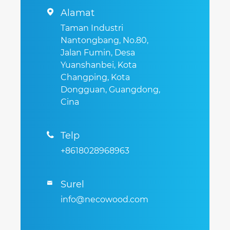
Alamat

Taman Industri
Nantongbang, No.80,
Jalan Fumin, Desa
Yuanshanbei, Kota
Changping, Kota
Dongguan, Guangdong,
Cina
Telp

+8618028968963
Surel

info@necowood.com