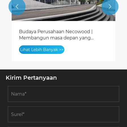


NECOWOOD PE Decking untuk Lantai
Luar Ruangan yang Mudah Perawatan
dan Tahan Lama
Lihat Lebih Banyak >>
Kirim Pertanyaan