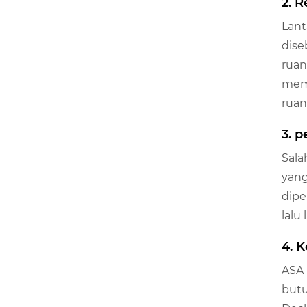
2. 
Lant
dise
ruan
memp
ruan
3. 
Sala
yang
dipe
lalu
4. 
ASA 
butu