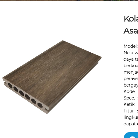
Kol
Asa
Model
Necow
daya t
berkua
menjad
perawa
bergay
Kode 
Spec.
Ketik 
Fitur 
lingku
dapat 