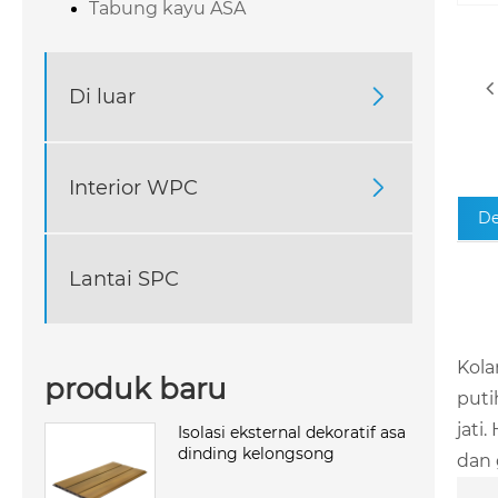
Tabung kayu ASA
Di luar

Interior WPC

De
Lantai SPC
Kola
produk baru
puti
jati
Isolasi eksternal dekoratif asa
dinding kelongsong
dan 