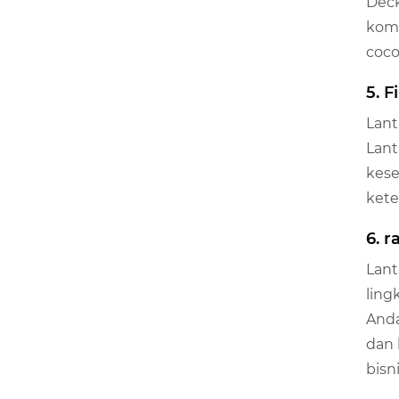
Deck
kome
coco
5. 
Lant
Lant
kese
kete
6. 
Lant
ling
Anda
dan 
bisn