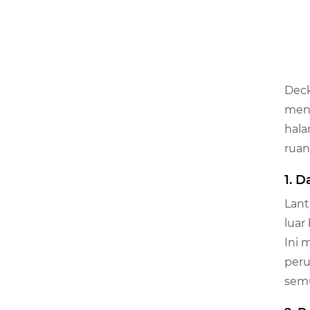
Deck
menj
hala
ruan
1. D
Lant
luar
Ini 
peru
semu