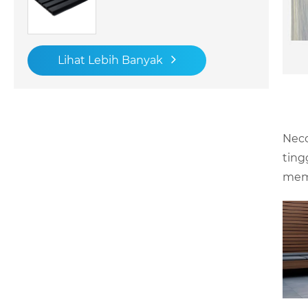
Lihat Lebih Banyak
Neco
ting
memb