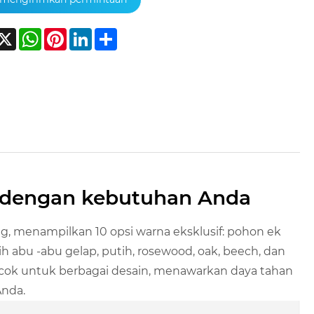
acebook
X
WhatsApp
Pinterest
LinkedIn
Share
i dengan kebutuhan Anda
g, menampilkan 10 opsi warna eksklusif: pohon ek
ih abu -abu gelap, putih, rosewood, oak, beech, dan
t cocok untuk berbagai desain, menawarkan daya tahan
Anda.