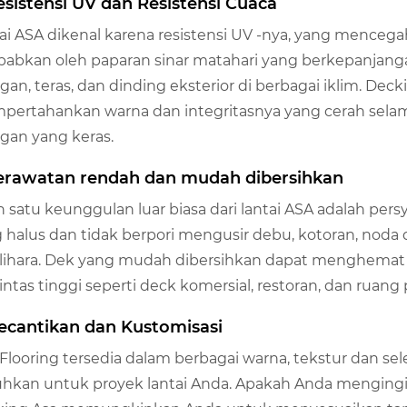
Resistensi UV dan Resistensi Cuaca
ai ASA dikenal karena resistensi UV -nya, yang menc
babkan oleh paparan sinar matahari yang berkepanjanga
gan, teras, dan dinding eksterior di berbagai iklim. D
ertahankan warna dan integritasnya yang cerah selam
gan yang keras.
perawatan rendah dan mudah dibersihkan
h satu keunggulan luar biasa dari lantai ASA adalah p
 halus dan tidak berpori mengusir debu, kotoran, no
lihara. Dek yang mudah dibersihkan dapat menghemat 
 lintas tinggi seperti deck komersial, restoran, dan ruang 
Kecantikan dan Kustomisasi
Flooring tersedia dalam berbagai warna, tekstur dan sel
hkan untuk proyek lantai Anda. Apakah Anda mengingin